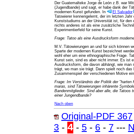
Der Guatemalteke Jorge de León z.B. war Mit
(Jugendbande) und sagt, er habe dank der Tä
modernen Kunst gefunden. In
El Salvador
Tatowierer kennengelernt, der im letzten Jahr
Kunststudiums an der Universität ist, für den
nichts anderes ist als eine zusätzliche Techni
Experimentierfeld für seine Kunst.
Frage: Tatoo als eine Ausdrucksform modern
M.V.:Tätowierungen an und für sich können wo
Sparte der modernen Kunst bezeichnet werde
wohl eher um eine ethnographische Frage. Ta
Kunst sein, sind es aber nicht immer. Es ist e
Ausdrucksform, die davon abhängt, wie man si
trägt, wo man sie trägt. Dann spielt noch das
Zusammenspiel der verschiedenen Motive ein
Frage: Im Verständnis der Politik der "harten
maras, sind Tätowierungen inhärente Symbole
Bandenmitglieder. Sind aber alle, die Tatoos t
einer Jungendbande?
Nach oben
Original-PDF 367
4
3
-
-
5
-
6
-
7
---
N