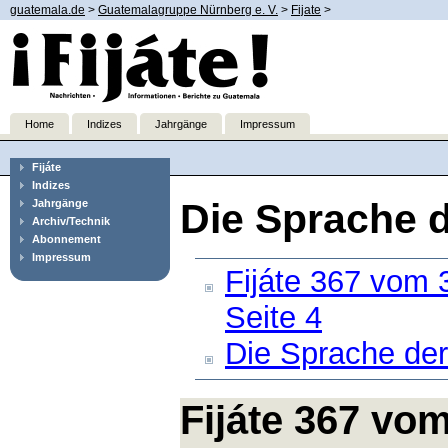
guatemala.de
>
Guatemalagruppe Nürnberg e. V.
>
Fijate
>
Home
Indizes
Jahrgänge
Impressum
Fijáte
Indizes
Die Sprache d
Jahrgänge
Archiv/Technik
Abonnement
Impressum
Fijáte 367 vom 3
Seite 4
Die Sprache der
Fijáte 367 vom