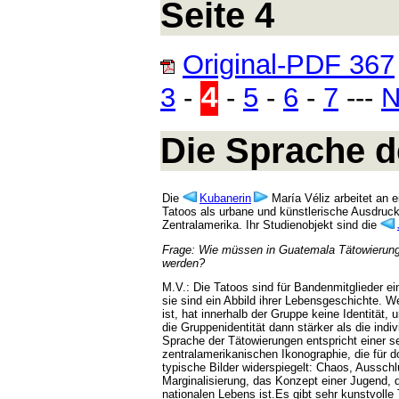
Seite 4
Original-PDF 367
4
3
-
-
5
-
6
-
7
---
N
Die Sprache d
Die
Kubanerin
María Véliz arbeitet an e
Tatoos als urbane und künstlerische Ausdruc
Zentralamerika. Ihr Studienobjekt sind die
Frage: Wie müssen in Guatemala Tätowierun
werden?
M.V.: Die Tatoos sind für Bandenmitglieder ei
sie sind ein Abbild ihrer Lebensgeschichte. We
ist, hat innerhalb der Gruppe keine Identität, 
die Gruppenidentität dann stärker als die indiv
Sprache der Tätowierungen entspricht einer s
zentralamerikanischen Ikonographie, die für d
typische Bilder widerspiegelt: Chaos, Ausschl
Marginalisierung, das Konzept einer Jugend, d
nationalen Lebens ist.Es gibt sehr kunstvolle